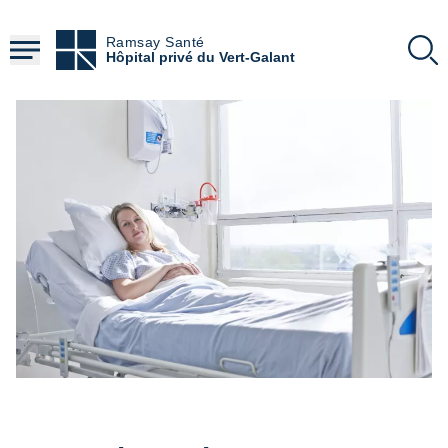
Aller
au
Ramsay Santé
contenu
Hôpital privé du Vert-Galant
principal