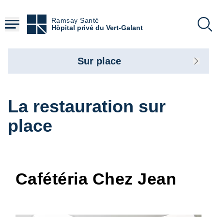
Aller
au
Ramsay Santé
contenu
Hôpital privé du Vert-Galant
principal
Sur place
La restauration sur
place
Cafétéria Chez Jean