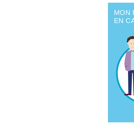
MON 
EN C