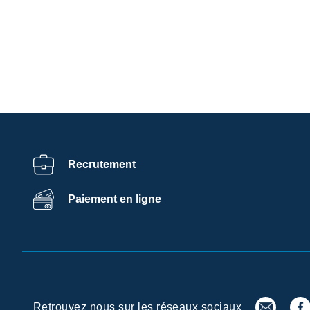
Accueil
Recrutement
Paiement en ligne
Des 
Retrouvez nous sur les réseaux sociaux