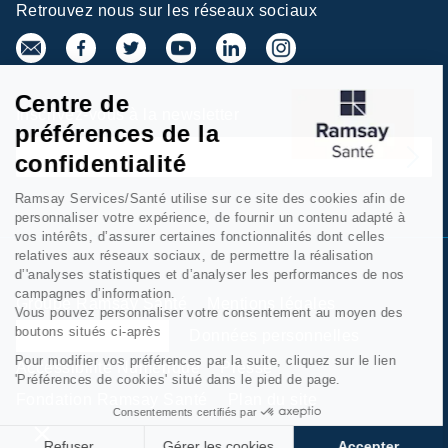
Retrouvez nous sur les réseaux sociaux
Centre de
Inscrivez-vous à la newsletter
préférences de la
confidentialité
Ramsay Services/Santé utilise sur ce site des cookies afin de
personnaliser votre expérience, de fournir un contenu adapté à
vos intérêts, d’assurer certaines fonctionnalités dont celles
relatives aux réseaux sociaux, de permettre la réalisation
d’'analyses statistiques et d’analyser les performances de nos
campagnes d’information.
Groupe Ramsay Santé
Mentions légales
Vous pouvez personnaliser votre consentement au moyen des
boutons situés ci-après
Gestion des cookies
Données personnelles
Pour modifier vos préférences par la suite, cliquez sur le lien
Accessibilité Numérique
Presse
'Préférences de cookies' situé dans le pied de page.
Fondation Ramsay Santé
Plan du site
Consentements certifiés par
Refuser
Gérer les cookies
Accepter