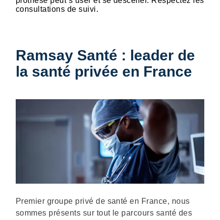
prothèse peut s’user et se desceller. Respectez les
consultations de suivi.
Ramsay Santé : leader de
la santé privée en France
Description
Premier groupe privé de santé en France, nous
sommes présents sur tout le parcours santé des