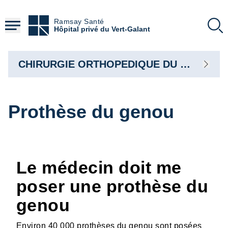
Aller
au
Ramsay Santé
contenu
Hôpital privé du Vert-Galant
principal
CHIRURGIE ORTHOPEDIQUE DU MEMBRE INFERIEUR
Prothèse du genou
Le médecin doit me
poser une prothèse du
genou
Environ 40 000 prothèses du genou sont posées